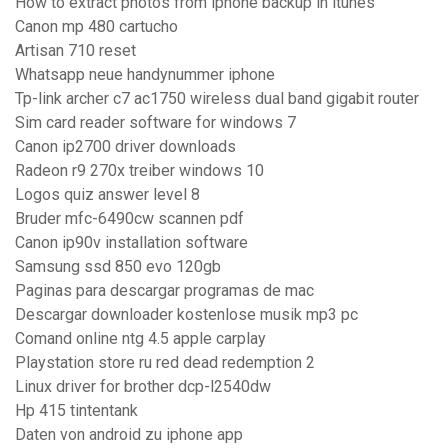
How to extract photos from iphone backup in itunes
Canon mp 480 cartucho
Artisan 710 reset
Whatsapp neue handynummer iphone
Tp-link archer c7 ac1750 wireless dual band gigabit router
Sim card reader software for windows 7
Canon ip2700 driver downloads
Radeon r9 270x treiber windows 10
Logos quiz answer level 8
Bruder mfc-6490cw scannen pdf
Canon ip90v installation software
Samsung ssd 850 evo 120gb
Paginas para descargar programas de mac
Descargar downloader kostenlose musik mp3 pc
Comand online ntg 4.5 apple carplay
Playstation store ru red dead redemption 2
Linux driver for brother dcp-l2540dw
Hp 415 tintentank
Daten von android zu iphone app