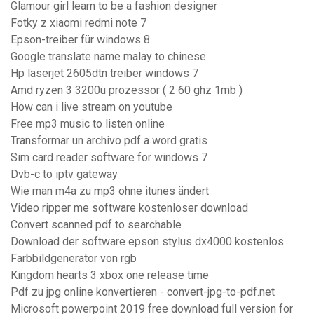
Glamour girl learn to be a fashion designer
Fotky z xiaomi redmi note 7
Epson-treiber für windows 8
Google translate name malay to chinese
Hp laserjet 2605dtn treiber windows 7
Amd ryzen 3 3200u prozessor ( 2 60 ghz 1mb )
How can i live stream on youtube
Free mp3 music to listen online
Transformar un archivo pdf a word gratis
Sim card reader software for windows 7
Dvb-c to iptv gateway
Wie man m4a zu mp3 ohne itunes ändert
Video ripper me software kostenloser download
Convert scanned pdf to searchable
Download der software epson stylus dx4000 kostenlos
Farbbildgenerator von rgb
Kingdom hearts 3 xbox one release time
Pdf zu jpg online konvertieren - convert-jpg-to-pdf.net
Microsoft powerpoint 2019 free download full version for